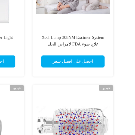
XecI Lamp 308NM Excimer System
علاج ضوء FDA لأمراض الجلد
احصل على افضل سعر
اح
فيديو
فيديو