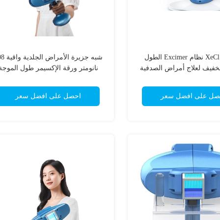
XeCl 308NM نظام Excimer الطول
شبه جزيرة الأمر
خفيف لعلاج أمراض الصدفية
نانومتر ورقة الإكسيمر طول الموجة
والبهاق الجلدي
للعلاج
صل على افضل سعر
احصل على افضل سعر