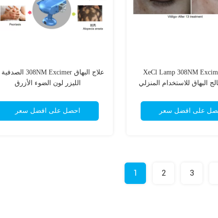
XeCl Lamp 308NM Excime
علاج البهاق 308NM Excimer ال
الليزر لون الضوء الأزرق
صل على افضل سعر
احصل على افضل سعر
1
2
3