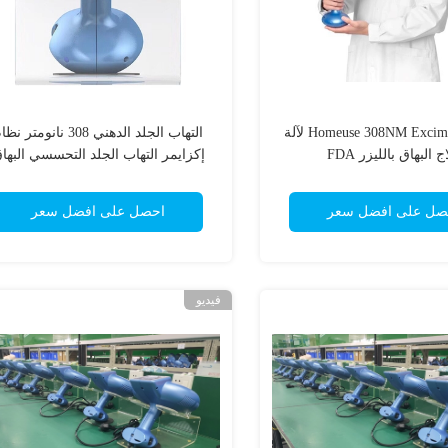
Homeuse 308NM Excimer System لآلة
التهاب الجلد الدهني 308 نانومتر ن
ج البهاق بالليزر FDA
إكزايمر التهاب الجلد التحسسي البها
صل على افضل سعر
احصل على افضل سعر
فيديو