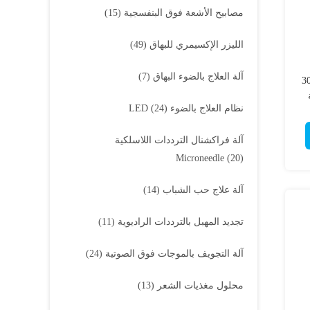
مصابيح الأشعة فوق البنفسجية
(15)
الليزر الإكسيمري للبهاق
(49)
آلة العلاج بالضوء البهاق
(7)
اض الجلدية واقية 308
نظام العلاج بالضوء LED
(24)
آلة فراكشنال الترددات اللاسلكية
Microneedle
(20)
آلة علاج حب الشباب
(14)
تجديد المهبل بالترددات الراديوية
(11)
آلة التجويف بالموجات فوق الصوتية
(24)
محلول مغذيات الشعر
(13)