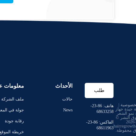
الأحداث
معلومات عن
طلب
حالات
ملف الشركة
خصوصية
|
اقتباس
هاتف: 86-23-
 جيدة جهاز
News
جولة في المع
68633258
ة نمو الشعر
وق النشر ©
رقابة جودة
2021-2026
الفاكس: 86-23-
hairregrowt
68611963
ق محفوظة.
خريطة الموقع