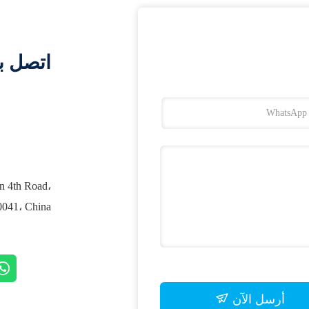
اتصل ب
n 4th Road،
0041، China
أرسل الآن