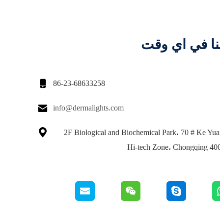
نا في اي وقت

86-23-68633258

info@dermalights.com

2F Biological and Biochemical Park، 70 # Ke Yua
Hi-tech Zone، Chongqing 40