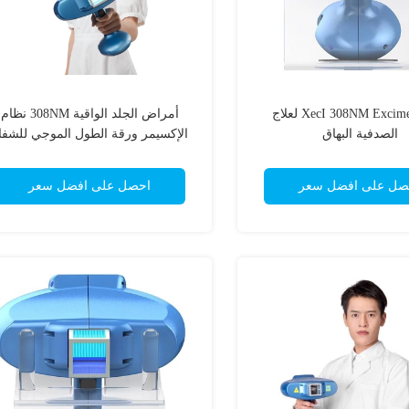
XecI 308NM Excimer Light لعلاج
أمراض الجلد الواقية 308NM نظام
الصدفية البهاق
الإكسيمر ورقة الطول الموجي للشفا
صل على افضل سعر
احصل على افضل سعر