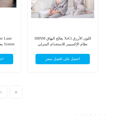
اللون الأزرق XeCl يعالج البهاق 308NM
r Laser
نظام الإكسيمر للاستخدام المنزلي
System يعالج البهاق للاستخدام المنزلي
احصل على افضل سعر
اح