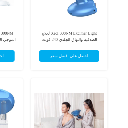
XecI 308NM Excimer Light لعلاج
الصدفية والبهاق الجلدي 240 فولت
الموجي ال
احصل على افضل سعر
اح