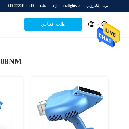
بريد إلكتروني info@dermalights.com
هاتف: 86-23-68633258


طلب اقتباس
308NM نظام cimer