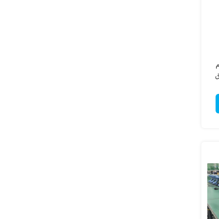
ظام
ق