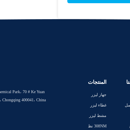
ا
المنتجات
hemical Park، 70 # Ke Yuan
جهاز ليزر
e، Chongqing 400041، China
لاعادة نمو ا
مل
غطاء ليزر
لشعر
لاعادة نمو ا
مشط ليزر
لشعر
لنمو الشعر
308NM نظ