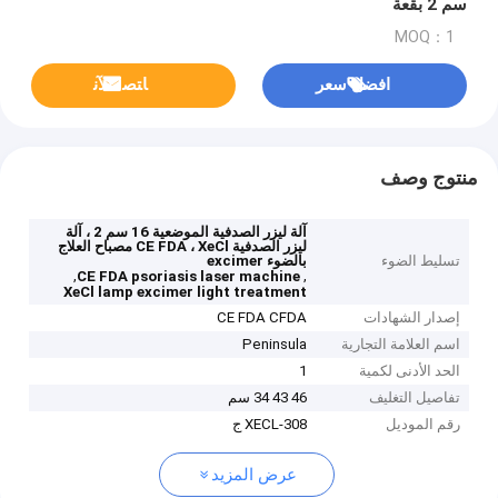
سم 2 بقعة
MOQ：1
افضل سعر
ﺎﺘﺼﻟ ﺍﻶﻧ
منتوج وصف
آلة ليزر الصدفية الموضعية 16 سم 2 ، آلة
ليزر الصدفية CE FDA ، XeCl مصباح العلاج
تسليط الضوء
بالضوء excimer
,
,
CE FDA psoriasis laser machine
XeCl lamp excimer light treatment
إصدار الشهادات
CE FDA CFDA
اسم العلامة التجارية
Peninsula
الحد الأدنى لكمية
1
تفاصيل التغليف
46 43 34 سم
رقم الموديل
XECL-308 ج
عرض المزيد