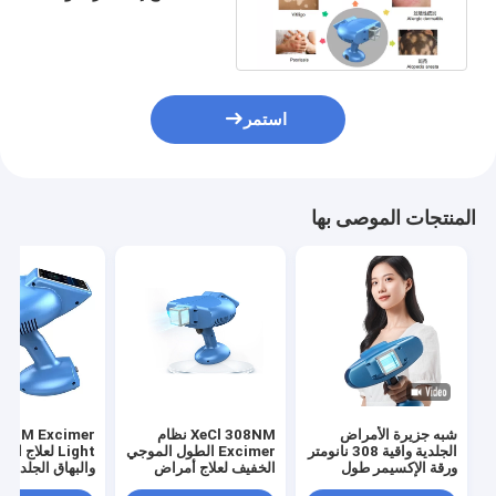
العلاج 16 سم 2 بقعة
استمر
المنتجات الموصى بها
شبه جزيرة الأمراض
XeCl 308NM نظام
08NM Excimer
الجلدية واقية 308 نانومتر
Excimer الطول الموجي
Light لعلاج ال
ورقة الإكسيمر طول
الخفيف لعلاج أمراض
والب
الموجة للعلاج
الصدفية والبهاق الجلدي
فولت