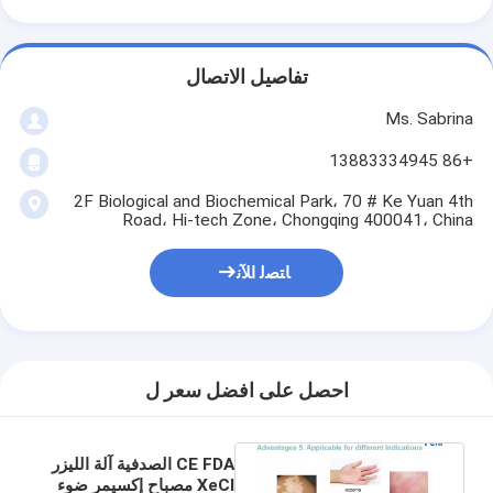
تفاصيل الاتصال
Ms. Sabrina
+86 13883334945
2F Biological and Biochemical Park، 70 # Ke Yuan 4th
Road، Hi-tech Zone، Chongqing 400041، China
ﺎﺘﺼﻟ ﺍﻶﻧ
احصل على افضل سعر ل
CE FDA الصدفية آلة الليزر
XeCl مصباح إكسيمر ضوء