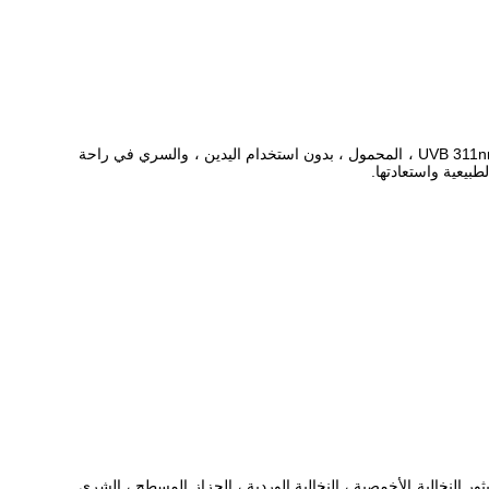
إن مصباح 311nm NB UVB سهل الاستخدام للغاية.بعد اللب في مصباح 311nm NB UVB ، قم بتشغيله للعلاج.يمكن استخدام مصباح UVB 311nm NB UVB ، المحمول ، بدون استخدام اليدين ، والسري في راحة
اب ، البثور النخالية الأخمصية ، النخالية الوردية ، الحزاز المسطح ، الشرى