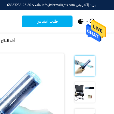
بريد إلكتروني info@dermalights.com
هاتف: 86-23-68633258


طلب اقتباس
أداة العلاج بالض