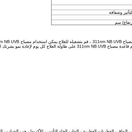
لتأثير وشفافة
 بشرتك الطبيعية واستعادتها.
ال لمرض الصدفية ، البهاق ، الفطريات الفطرية ، التهاب الجلد التأتبي ، الأكزيما ، حب الشب