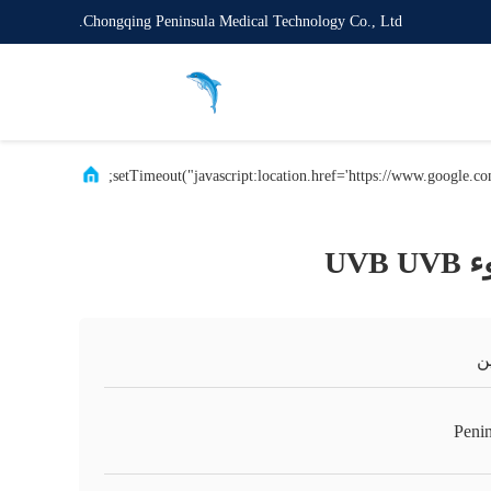
Chongqing Peninsula Medical Technology Co., Ltd.
UVB
ن
Penin