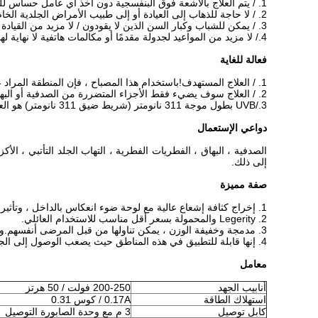
1. / يتم العلاج بالأشعة فوق البنفسجية دون أخذ أي عامل حساس للضوء (مثل السورالينات) ، لذلك لم يتم تفويت أي تذكيرات أو علاجات.
2. / لا حاجة للذهاب إلى العيادة أو إلى طبيب الأمراض الجلدية الخاص بك لصنع الأشعة فوق البنفسجية في الكبائن.لا مزيد من وقت الغسيل في السيارة أو المسافة المقطوعة أو المال مقابل البنزين.
3. / يمكن للشباب وكبار السن الذين لا يقودون / لا مزيد من القيادة أو يعتمدون على وسائل النقل العام أن يقوموا بعلاجهم في المنزل.
4./ لا مزيد من المواعيد لجدولة مقدمًا أو مكالمات هاتفية لا نهاية لها لحجزها
فعالة للغاية
1. / العلاج المستهدف!باستخدام هذا المصباح ، فإن المنطقة المراد علاجها فقط هي التي تتعرض للأشعة فوق البنفسجية.
2. / العلاج سوف يضيء فقط الأجزاء المتضررة من الصدفية أو البهاق ، على عكس علاجات المقصورة التي يأخذ فيها جسمك بالكامل الأشعة فوق البنفسجية ، حتى في حالة عدم الحاجة إليها.
3./UVB بطول موجة 311 نانومتر (شريط ضيق 311 نانومتر) هو العلاج الأكثر ملاءمة لمرض الصدفية والبهاق: تأخذ بشرتك الأشعة فوق البنفسجية فقط (الخروج من A و C) والطول الموجي فقط مفيد للعلاج.
دواعي الإستعمال
الصدفية ، البهاق ، الفطريات الفطرية ، التهاب الجلد التأتبي ، الأكز
إلى ذلك.
صفة مميزة
1. إخراج كثافة إشعاع عالية مع لوحة ضوء انعكاس بالداخل ، وتأثير علاجي واضح.
2. Legerity والمحمولة بسعر أقل مناسب للاستخدام العائلي.
3. مدمجة وخفيفة الوزن ، يمكن تناولها من قبل المرضى أنفسهم.وقت العلاج قصير.
4. إنها قابلة للتطبيق في هذه المناطق حيث يصعب الوصول إلى الجلد ، مثل الرأس ، والإبط ، والمناطق التناسلية ، والتجاعيد ، وأظافر الأصابع ، إلخ.
معامل
أنابيب الجهد
200-250 فولت / 50 هرتز
استهلاك الطاقة
0.17A / كوس 0.31
كابل توصيل
3 م مع وحدة الصابورة التوصيل