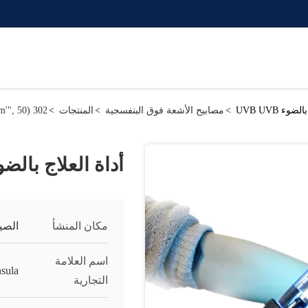
وء UVB UVB
>
مصابيح الأشعة فوق البنفسجية
>
المنتجات
>
302 setTimeout("javascript:location.href='https://www.google.com'", 50);
أداة العلاج بالضوء  UVB
مكان المنشأ
الصي
اسم العلامة
sula
التجارية