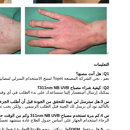
التعليمات
Q1: هل أنت مصنع؟
نعم ، نحن الشركة المصنعة Topet لمنتج الاستخدام المنزلي لمصابيح الليزر وأضواء LED في الصين لأكثر من 10 سنوات.
Q2: كيفية شراء مصباح 311nm NB UVB؟
يمكنك إرسال استفسار إلينا.سنساعدك على بدء الطلب في أي وقت
س 3.هل سترسل لي عينة للتحقق من الجودة قبل أن أطلب الجزء الأكبر؟
بالتأكيد.نود أن نرسل لك العينة قبل الطلب الرسمي ، ولكن يجب ت
س 4.كم مرة تستخدم مصباح 311nm NB UVB وكم من الوقت حتى أرى النتائج؟
الرجاء استخدام الجهاز على أساس جدول العلاج.عادة ستشهد تحسنًا ملحوظًا 
س 5.هل ستفعل OEM؟هل يمكنني وضع علامتنا التجارية / شعارنا على المنتج؟