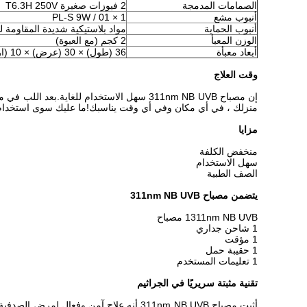
الصمامات المدمجة
2 فيوزات صغيرة T6.3H 250V
أنبوب مشع
1 × PL-S 9W / 01
أنبوب الحماية
مواد بلاستيكية شديدة المقاومة ل
الوزن المعبأ
2 كجم (مع العبوة)
أبعاد معبأة
36 (طول) × 30 (عرض) × 10 (ارتفاع) سم
وقت العلاج
منزلك ، في أي مكان وفي أي وقت يناسبك!ما عليك سوى استخدام قاعدة مصباح 311nm NB UVB على طاولة العلاج كل يوم لإعادة نمو
مزايا
منخفض الكلفة
سهل الاستخدام
الصف الطبية
يتضمن مصباح 311nm NB UVB
1311nm NB UVB مصباح
1 شاحن جداري
1 مؤقت
1 حقيبة حمل
1 تعليمات المستخدم
تقنية مثبتة سريريًا في الجراثيم
أثبت مصباح 311nm NB UVB أنه علاج آمن وفع