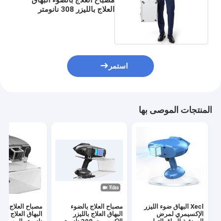
العلاج بالليزر 308 نانومتر
المستهدفة
استمر
المنتجات الموصى بها
Xecl البهاق ضوء الليزر
مصباح العلاج بالضوء
مصباح العلاج بال
الإكسيمري لمرض
البهاق العلاج بالليزر