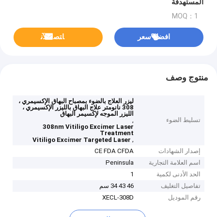
المستهدفة
MOQ：1
افضل سعر
ﺎﺘﺼﻟ ﺍﻶﻧ
منتوج وصف
ليزر العلاج بالضوء بمصباح البهاق الإكسيمري ،
308 نانومتر علاج البهاق بالليزر الإكسيمري ،
الليزر الموجه لإكسيمر البهاق
تسليط الضوء
,
308nm Vitiligo Excimer Laser
Treatment
,
Vitiligo Excimer Targeted Laser
إصدار الشهادات
CE FDA CFDA
اسم العلامة التجارية
Peninsula
الحد الأدنى لكمية
1
تفاصيل التغليف
46 43 34 سم
رقم الموديل
XECL-308D