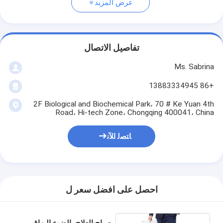
عرض المزيد
تفاصيل الاتصال
Ms. Sabrina
+86 13883334945
2F Biological and Biochemical Park، 70 # Ke Yuan 4th
Road، Hi-tech Zone، Chongqing 400041، China
ﺎﺘﺼﻟ ﺍﻶﻧ
احصل على افضل سعر ل
مصباح العلاج بالضوء البهاق