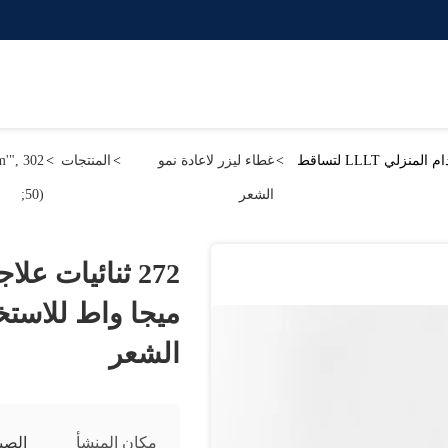
272 ثنائيات علاجية لإعادة نمو الشعر بالليزر 1360 ميجا واط للاستخدام المنزلي LLLT لتساقط
>
غطاء ليزر لاعادة نمو
>
المنتجات
>
m'",
الشعر
50);
الشعر
مكان المنشأ
الصي