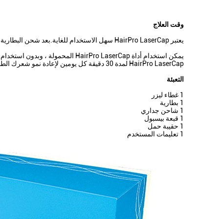
وقت العلاج
يعتبر HairPro LaserCap سهل الاستخدام للغاية.بعد شحن البطارية ، أدخل HairPro LaserCap في قبعتك المفضلة ، ثم ضع الغطاء على رأسك ، وقم بتشغيله لمدة 30 دقيقة.
يمكن استخدام أداة irPro LaserCap
HairPro LaserCap لمدة 30 دقيقة كل يومين لإعادة نمو شعرك الطبيعي واستعادته.
التعبئة
1 غطاء ليزر
1 بطارية
1 شاحن جداري
1 قبعة بيسبول
1 حقيبة حمل
1 تعليمات المستخدم