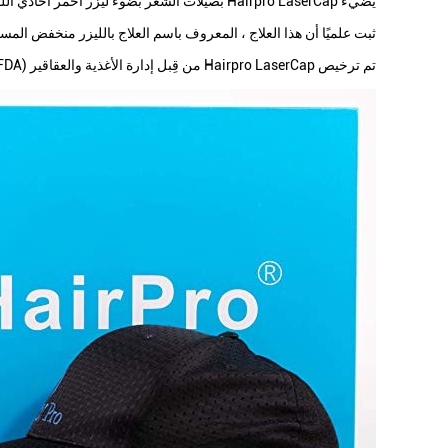
يضيء Hairpro LaserCap بصيلات الشعر بضوء ليزر أحمر أحادي اللون بطول موجي وشدة مضبوطة بدقة.
ثبت علميًا أن هذا العلاج ، المعروف باسم العلاج بالليزر منخفض المستوى (LLLT) ، يستعيد شعر كل من الرجال والنساء الذين يعانون من التر
تم ترخيص Hairpro LaserCap من قِبل إدارة الأغذية والعقاقير (FDA) لتعزيز نمو الشعر لدى كل من الرجال والنساء الذين يعانون من تساقط الشعر النمطي.