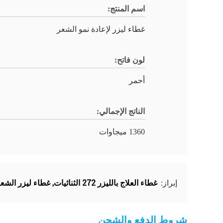
اسم المنتج:
غطاء ليزر لإعادة نمو الشعر
لون فاتح:
أحمر
الناتج الإجمالي:
1360 ميجاوات
غطاء العلاج بالليزر 272 الثنائيات
,
غطاء ليزر الشعر ثنائي LLLT للاس
إبراز:
شروط الدفع والشحن