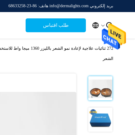
بريد إلكتروني info@dermalights.com
هاتف: 86-23-68633258


طلب اقتباس
الشعر