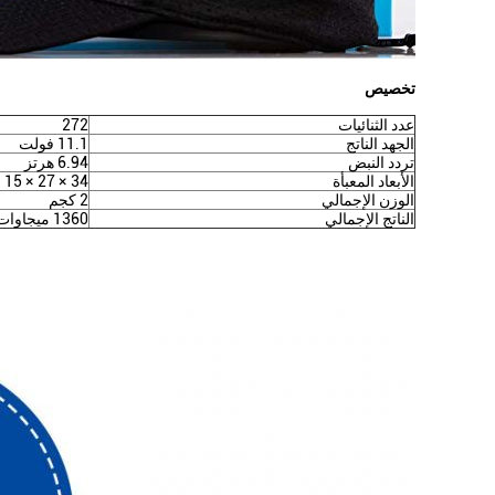
تخصيص
عدد الثنائيات
272
الجهد الناتج
11.1 فولت
تردد النبض
6.94 هرتز
الأبعاد المعبأة
34 × 27 × 15 سم
الوزن الإجمالي
2 كجم
الناتج الإجمالي
1360 ميجاوات