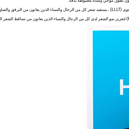
قق والصلع.