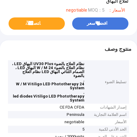
لعلاج البهاق
الأسعار：negotiable
MOQ：5
افضل سعر
ﺎﺘﺼﻟ ﺍﻶﻧ
منتوج وصف
نظام العلاج بالضوء UV30 Plus البهاق LED ،
نظام العلاج بالضوء 24 W / M البهاق LED ،
الصمام الثنائي البهاق LED نظام العلاج
بالضوء
,
تسليط الضوء
24 W / M Vitiligo LED Phototherapy
System
,
led diodes Vitiligo LED Phototherapy
System
إصدار الشهادات
CE FDA CFDA
اسم العلامة التجارية
Peninsula
الأسعار
negotiable
الحد الأدنى لكمية
5
القدرة على العرض
2000units / وحدة