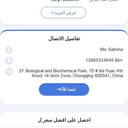
عرض المزيد
تفاصيل الاتصال
Ms. Sabrina
+86 13883334945
2F Biological and Biochemical Park، 70 # Ke Yuan 4th
Road، Hi-tech Zone، Chongqing 400041، China
ﺎﺘﺼﻟ ﺍﻶﻧ
احصل على افضل سعر ل