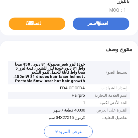
بالليزر
MOQ：1
افضل سعر
ﺎﺘﺼﻟ ﺍﻶﻧ
منتوج وصف
خوذة ليزر شعر محمولة 81 ديود ، 450 ميجا
واط 81 ديود خوذة ليزر للشعر ، قبعة ليزر 5
تسليط الضوء
ميجا واط قابلة للحمل لنمو الشعر
,
,
450mW 81 diodes hair laser helmet
Portable 5mw laser hat hair growth
إصدار الشهادات
FDA CE CFDA
اسم العلامة التجارية
Hairpro
الحد الأدنى لكمية
1
القدرة على العرض
40000 قطعة / شهر
تفاصيل التغليف
كرتون 34X27X15 سم
عرض المزيد