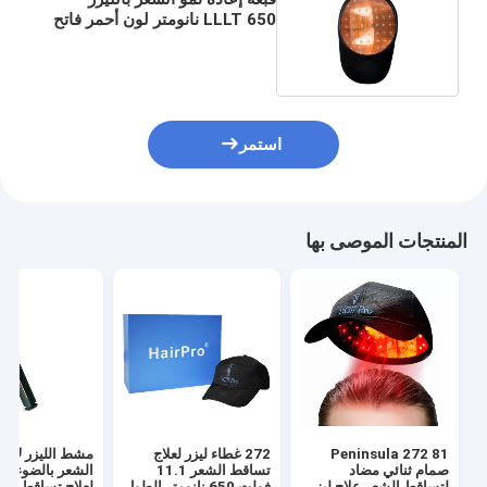
LLLT 650 نانومتر لون أحمر فاتح
مضاد لتساقط الشعر
استمر
المنتجات الموصى بها
Peninsula 272 81
272 غطاء ليزر لعلاج
مشط الليزر لإعاد
صمام ثنائي مضاد
تساقط الشعر 11.1
الشعر بالضوء ال
لتساقط الشعر علاج ليزر
فولت 650 نانومتر الطول
لعلاج تساقط الش