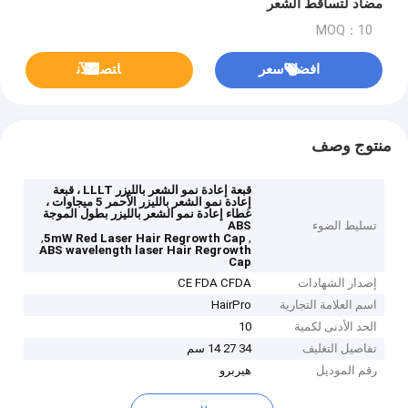
مضاد لتساقط الشعر
MOQ：10
افضل سعر
ﺎﺘﺼﻟ ﺍﻶﻧ
منتوج وصف
قبعة إعادة نمو الشعر بالليزر LLLT ، قبعة
إعادة نمو الشعر بالليزر الأحمر 5 ميجاوات ،
غطاء إعادة نمو الشعر بالليزر بطول الموجة
تسليط الضوء
ABS
,
,
5mW Red Laser Hair Regrowth Cap
ABS wavelength laser Hair Regrowth
Cap
إصدار الشهادات
CE FDA CFDA
اسم العلامة التجارية
HairPro
الحد الأدنى لكمية
10
تفاصيل التغليف
34 27 14 سم
رقم الموديل
هيربرو