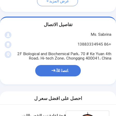
عرض المزيد
تفاصيل الاتصال
Ms. Sabrina
+86 13883334945
2F Biological and Biochemical Park، 70 # Ke Yuan 4th
Road، Hi-tech Zone، Chongqing 400041، China
ﺎﺘﺼﻟ ﺍﻶﻧ
احصل على افضل سعر ل
قبعة إعادة نمو الشعر بالليزر