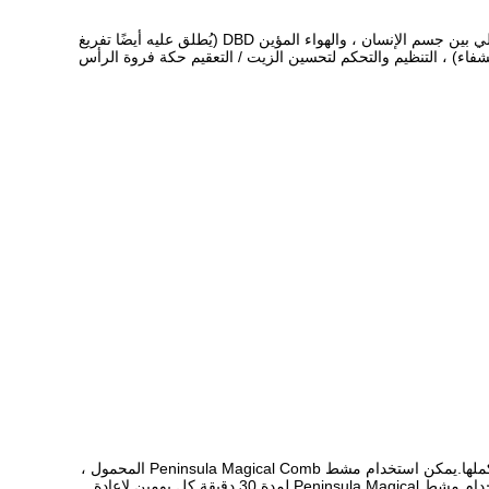
تنتج دائرة استخدام Peninsula Magical Comb جهدًا متناوبًا ، مطبقة على القطب المعدني ، وتتشكل الأجزاء الخزفية في محطة فرعية للجهد العالي بين جسم الإنسان ، والهواء المؤين DBD (يُطلق عليه أيضًا تفريغ
 الشفاء) ، التنظيم والتحكم لتحسين الزيت / التعقيم حكة فروة الرأس
مشط بينينسولا السحري سهل الاستخدام للغاية.بعد شحن مشط Peninsula Magical Comb ، قم بتشغيله لمدة 5 دقائق للحصول على القطيفة بأكملها.يمكن استخدام مشط Peninsula Magical Comb المحمول ،
بدون استخدام اليدين ، في راحة منزلك ، في صالة الألعاب الرياضية ، في تنقلاتك اليومية ، في أي مكان وفي أي وقت يناسبك!ما عليك سوى استخدام مشط Peninsula Magical لمدة 30 دقيقة كل يومين لإعادة