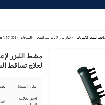
ساقط الشعر الكهربائي
>
جهاز ليزر لاعادة نمو الشعر
>
المنتجات
>
302 setTimeout("javascript:location.href='https://www.google.com'", 50);
مشط الليزر لإعا
لعلاج تساقط الش
مكان المنشأ
الصي
اسم العلامة
sula
التجارية