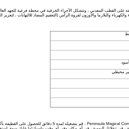
ء والكهرباء والبلازما والأوزون لفروة الرأس (التعقيم المضاد للالتهابات ، لتعزيز
شط
أسود