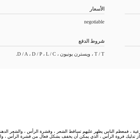
الأسعار
negotiable
شروط الدفع
T / T ، ويسترن يونيون ، D / A ، D / P ، L / C.
عية ، فمعظم الناس يظهر عليهم تساقط الشعر ، وقشرة الرأس ، والشعر الدهن
هاز تدليك فروة الرأس ، الذي يمكن أن يخفف بشكل فعال من قشرة الرأس ، وال