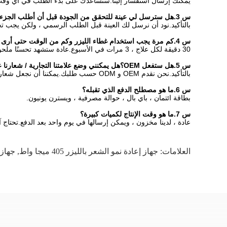
يمكنك إرسال استفسار إلينا.سنساعدك على بدء الطلب في أي وقت
س 3.هل سترسل لي عينة للتحقق من الجودة قبل أن أطلب الجزء الأكبر؟
بالتأكيد.نود أن نرسل لك العينة قبل الطلب الرسمي ، ولكن يجب ت
س 4.كم مرة يجب استخدام غطاء الليزر وكم من الوقت حتى أرى النتائج؟
30 دقيقة لكل علاج ، 3 مرات في الأسبوع.عادة ستشهد تحسنًا ملحوظًا في غضون 3 إلى 6 أشهر.
س 5.هل ستفعل OEM؟هل يمكنني وضع علامتنا التجارية / شعارنا على المنتج؟
بالتأكيد.نحن نقدم OEM و ODM حسب طلبك.يمكننا أن نجعل شعارك على المنتج حسب طلبك.يمكننا أيضًا تصميم الصندوق كما تريد.
س 6.ما هو مصطلح الدفع الذي تقبله؟
بطاقة ائتمان ، باي بال ، حوالة مصرفية ، ويسترن يونيون.
س 7.ما هو وقت الإنتاج لكميات كبيرة؟
عادة ، لدينا مخزون ، ويمكن إرسالها في يوم واحد بعد الدفع.تحتاج آلاف الوحدات أو أغطية OEM إلى وقت أطول ، وي
العلامات:
جهاز إعادة نمو الشعر بالليزر 405 ميجا واط
,
جهاز إع