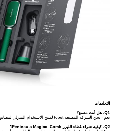
التعليمات
Q1: هل أنت مصنع؟
نعم ، نحن الشركة المصنعة topet لمنتج الاستخدام المنزلي لمصابيح الليزر وأضواء LED في الصين لأكثر من 10 سنوات.
Q2: كيفية شراء غطاء الليزر Peninsula Magical Comb؟