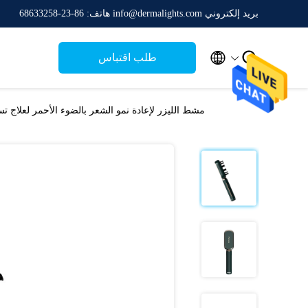
بريد إلكتروني info@dermalights.com
هاتف: 86-23-68633258


طلب اقتباس
مشط الليزر لإعادة نمو الشعر بالضوء الأحمر لعلاج ت