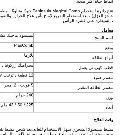
أنماط حياة أكثر صحة.
حاجز العزل) ، بعد استخدام التفريغ لإنتاج تأثير علاج الحرارة والضو
، السيطرة على قشرة الرأس.
معامل
بينينسولا ماجيك م
اسم المنتج
PlasComb
وضع
بلازما
أنواع الطاقة
سيراميك زركونيا ، 
قطب كهربائي يعمل
12 قطعة ، ترتيب غير محيطي
مصدر ضوء
5 فولت ، 2 أمبير
مصدر الطاقة المقدر
240 جرام
وزن
225 * 50 * 43 ملم
أبعاد
وقت العلاج